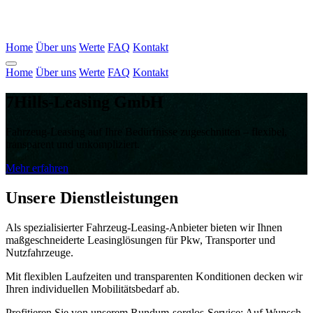
Home
Über uns
Werte
FAQ
Kontakt
Home
Über uns
Werte
FAQ
Kontakt
7Hills-Leasing GmbH
Fahrzeug-Leasing auf Ihre Bedürfnisse zugeschnitten – flexibel,
transparent und unkompliziert.
Mehr erfahren
Unsere Dienstleistungen
Als spezialisierter Fahrzeug-Leasing-Anbieter bieten wir Ihnen
maßgeschneiderte Leasinglösungen für Pkw, Transporter und
Nutzfahrzeuge.
Mit flexiblen Laufzeiten und transparenten Konditionen decken wir
Ihren individuellen Mobilitätsbedarf ab.
Profitieren Sie von unserem Rundum‑sorglos‑Service: Auf Wunsch